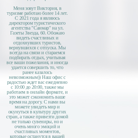
Меня зовут Виктория, в
туризме работаю более 14 лет.
С 2021 года я являюсь
директором туристического
агентства "Санмар" на ул.
Газеты Звезда, 60. Обожаю
видеть счастливых и
отдохнувших туристов,
вернувшихся с отпуска. Мы
всегда на связи и стараемся
подбирать отдых, учитывая
все ваши пожелания, и иногда
удается совершить то, что
ранее казалось
невозможным)) Наш офис с
радостью ждет вас ежедневно
с 10:00 до 20:00, также мы
работаем в онлайн формате, и
это может сэкономить ваше
время на дорогу. С нами вы
можете увидеть мир и
окунуться в культуру других
стран, а также привезти домой
не только сувениры, но и
очень много эмоций и
счастливых моментов,
которые останутся в вашей